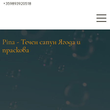
+359893920518
Pina - Течен сапун Ягода и
праскова