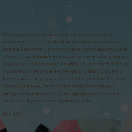
Премиум грижа, вдъхновена от чистотата на
модерния дом – Битова Химия, която носи духа на
ефективността и екологичната изтънченост. Лека,
свежа и същевременно мощна, тя съчетава прецизни
формули с натурални съставки, които правят всяка
повърхност безупречна, без да оставят следа от
компромис. Създадена от партньорства с водещи
производители, тя постига перфектен баланс
между сила и нежност, пресъздавайки истинския
стил на съвременното домакинство.
Кол. 1.5л.