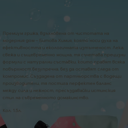
Премиум грижа, вдъхновена от чистотата на
модерния дом – Битова Химия, която носи духа на
ефективността и екологичната изтънченост. Лека,
свежа и същевременно мощна, тя съчетава прецизни
формули с натурални съставки, които правят всяка
повърхност безупречна, без да оставят следа от
компромис. Създадена от партньорства с водещи
производители, тя постига перфектен баланс
между сила и нежност, пресъздавайки истинския
стил на съвременното домакинство.
Кол. 1.5л.