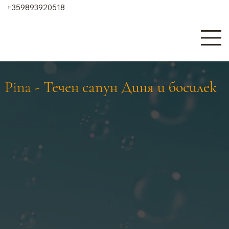
+359893920518
Pina - Течен сапун Диня и босилек