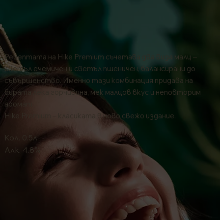
Рецептата на Hike Premium съчетава два вида малц –
светъл ечемичен и светъл пшеничен, балансирани до
съвършенство. Именно тази комбинация придава на
бирата лека горчивина, мек малцов вкус и неповторим
аромат.
Hike Premium – класиката в ново свежо издание.
Кол. 0.5л.
Алк. 4.8%