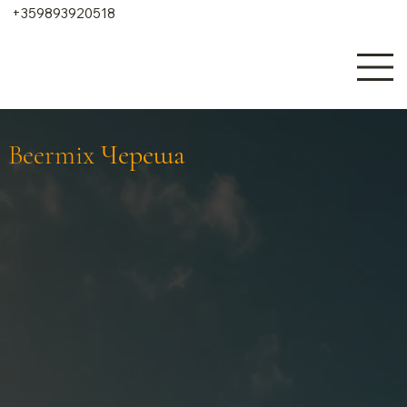
+359893920518
Beermix Череша