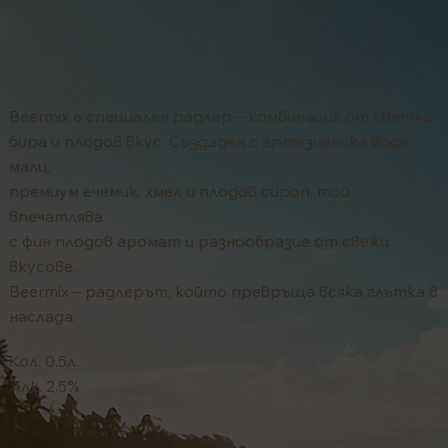
Beermix е специален радлер – комбинация от светла
бира и плодов вкус. Създаден с артезианска вода,
малц,
премиум ечемик, хмел и плодов сироп, той
впечатлява
с фин плодов аромат и разнообразие от свежи
вкусове.
Beermix – радлерът, който превръща всяка глътка в
наслада.
Кол. 0.5л.
Алк. 2.5%