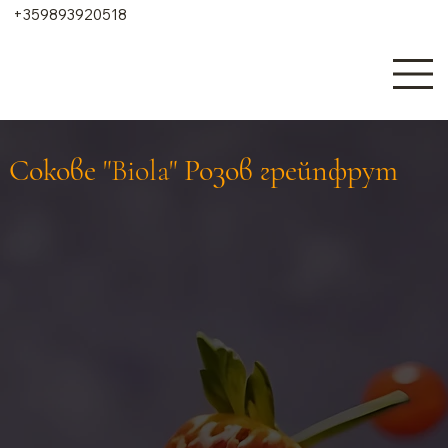
+359893920518
Сокове "Biola" Розов грейпфрут