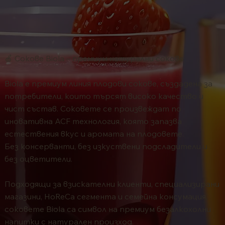
🍎 Сокове Biola – премиум натурални сокове
Biola е премиум линия плодови сокове, създадена за
потребители, които търсят високо качество и
чист състав. Соковете се произвеждат по
иновативна ACF технология, която запазва
естествения вкус и аромата на плодовете.
Без консерванти, без изкуствени подсладители и
без оцветители.
Подходящи за взискателни клиенти, специализирани
магазини, HoReCa сегмента и семейна консумация,
соковете Biola са символ на премиум безалкохолни
напитки с натурален произход.