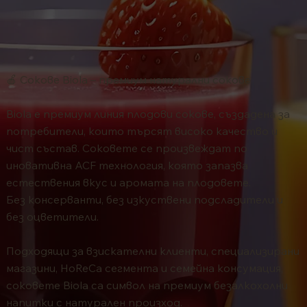
🍎 Сокове Biola – премиум натурални сокове
Biola е премиум линия плодови сокове, създадена за
потребители, които търсят високо качество и
чист състав. Соковете се произвеждат по
иновативна ACF технология, която запазва
естествения вкус и аромата на плодовете.
Без консерванти, без изкуствени подсладители и
без оцветители.
Подходящи за взискателни клиенти, специализирани
магазини, HoReCa сегмента и семейна консумация,
соковете Biola са символ на премиум безалкохолни
напитки с натурален произход.