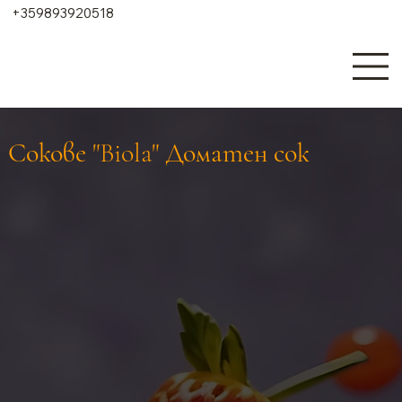
+359893920518
Сокове "Biola" Доматен сок