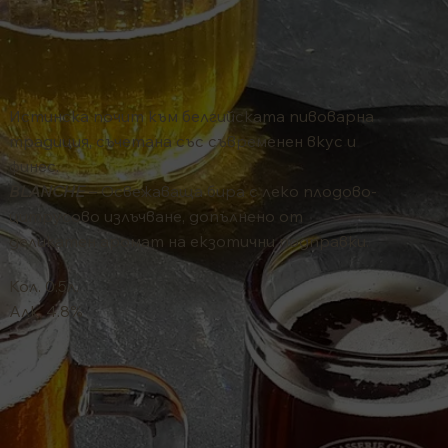
Истинска почит към белгийската пивоварна
традиция, съчетана със съвременен вкус и
финес.
BLANCHE
– Освежаваща бира с леко плодово-
цитрусово излъчване, допълнено от
деликатен аромат на екзотични подправки.
Кол. 0.5л.
Алк. 4.8%