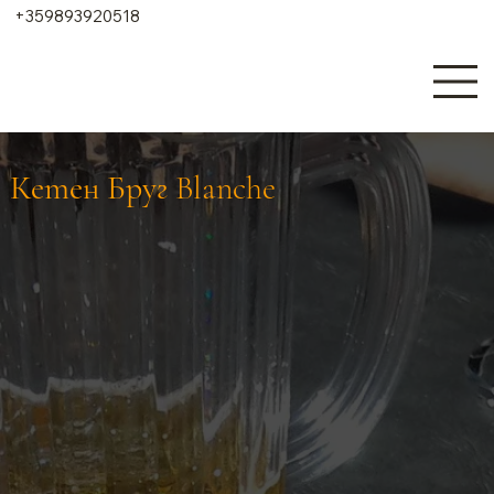
+359893920518
Кетен Бруг Blanche