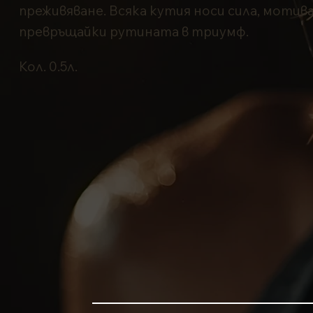
преживяване. Всяка кутия носи сила, мотив
превръщайки рутината в триумф.
Кол. 0.5л.