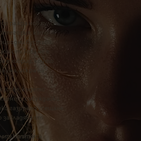
се ражда нов пулс.
категория, като
риродни бустъри,
живот. Това не е
а е хибрид, който
а ума, искра на
кусове, където
кценти, събуждайки
еко газирано усещане,
 завладява от
ните Напитки
са