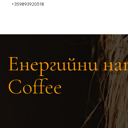
+359893920518
Енергийни на
Coffee