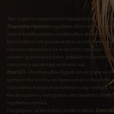
Там, където енергията среща страстта – и 
Енергийни Напитки
създават своя собствена 
смело комбинират иновативни формули с п
вдъхновени от динамиката на съвременния 
просто напитка и не е просто стимул – тов
играе с ритъма на деня, давайки плътност н
тялото и характер на всеки час.
EnerGO
– Иновативен взрив от екзотични в
цитрусови нотки се преплитат с билкови а
скритата енергия за победа след победа. Л
балансирано с натурални екстракти, което
първата глътка.
Създадени за активни умове и тела,
Енергий