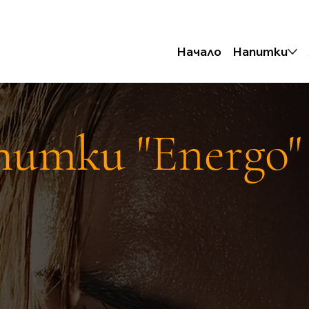
Начало
Напитки
питки "Energo"