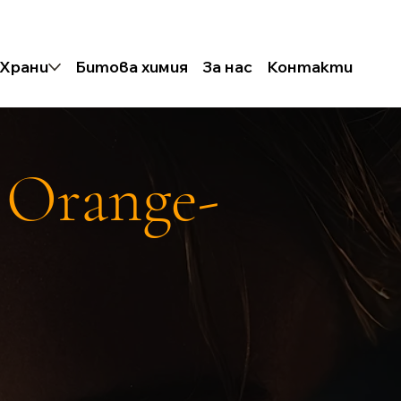
Храни
Битова химия
За нас
Контакти
 Orange-