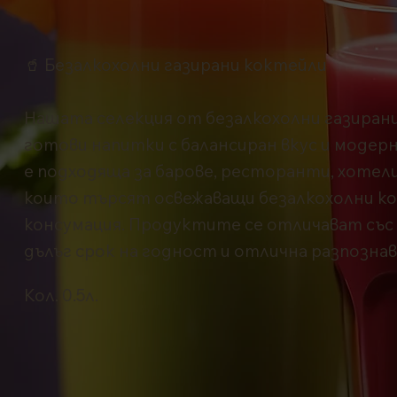
🥤 Безалкохолни газирани коктейли
Нашата селекция от безалкохолни газиран
готови напитки с балансиран вкус и модер
е подходяща за барове, ресторанти, хотел
които търсят освежаващи безалкохолни к
консумация. Продуктите се отличават със
дълъг срок на годност и отлична разпозна
Кол. 0.5л.