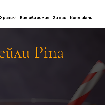
Храни
Битова химия
За нас
Контакти
ейли Pina