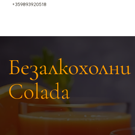
+359893920518
Безалкохолни
Colada