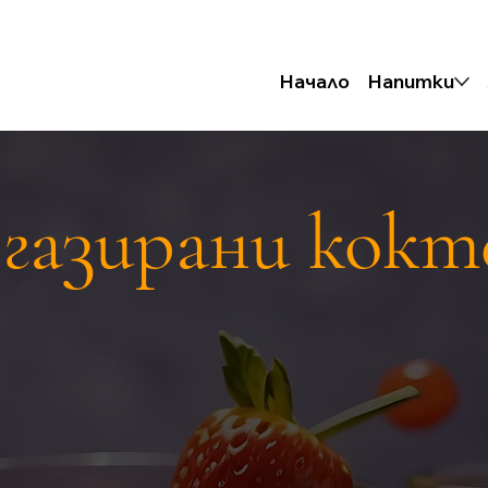
Начало
Напитки
 газирани кокт