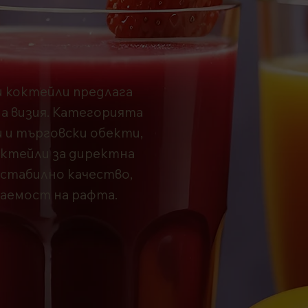
и коктейли предлага
на визия. Категорията
и и търговски обекти,
октейли за директна
 стабилно качество,
ваемост на рафта.