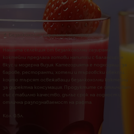
🥤 Безалкохолни газирани коктейли
Нашата селекция от безалкохолни газирани
коктейли предлага готови напитки с балансиран
вкус и модерна визия. Категорията е подходяща за
барове, ресторанти, хотели и търговски обекти,
които търсят освежаващи безалкохолни коктейли
за директна консумация. Продуктите се отличават
със стабилно качество, дълъг срок на годност и
отлична разпознаваемост на рафта.
Кол. 0.5л.