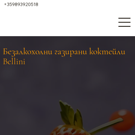
+359893920518
Безалкохолни газирани коктейли
Bellini